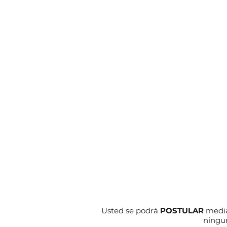
Usted se podrá
POSTULAR
media
ningun