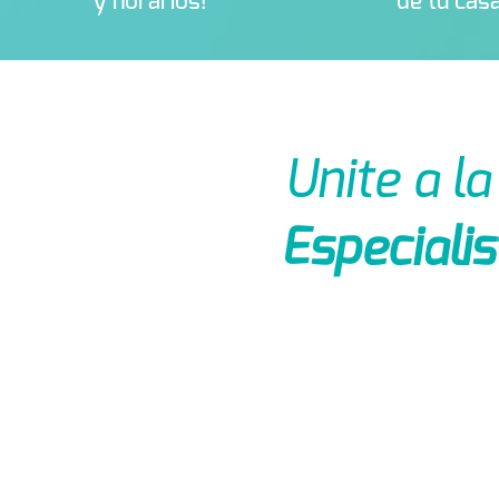
y horarios!
de tu
cas
Unite a l
Especialis