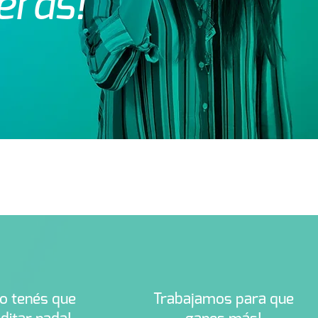
eras!
o tenés que
Trabajamos para que