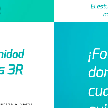
El est
m
¡Fo
idad
s 3R
do
cu
sumarse a nuestra