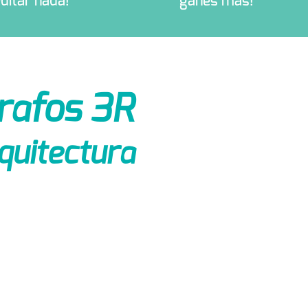
ditar nada!
ganes más!
rafos 3R
rquitectura