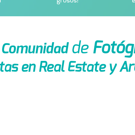
a
grosos!
e
de
Fotóg
a
Comunidad
tas en Real Estate y A