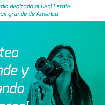
udio dedicado al Real Estate
ás grande de América
tea
nde y
ando