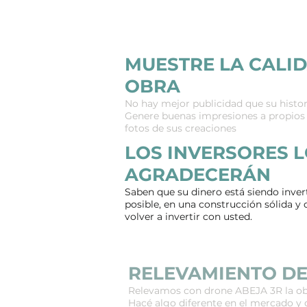
MUESTRE LA CALID
OBRA
No hay mejor publicidad que su histor
Genere buenas impresiones a propios 
fotos de sus creaciones
LOS INVERSORES 
AGRADECERÁN
Saben que su dinero está siendo inve
posible, en una construcción sólida y
volver a invertir con usted.
RELEVAMIENTO DE
Relevamos con drone ABEJA 3R la obr
Hacé algo diferente en el mercado y 