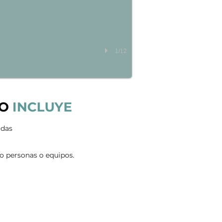
1/12
O
INCLUYE
adas
o personas o equipos.
RA