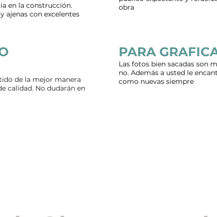
ia en la construcción.
obra
y ajenas con excelentes
LO
PARA GRAFIC
Las fotos bien sacadas son m
no. Además a usted le encan
rtido de la mejor manera
como nuevas siempre
 de calidad. No dudarán en
os seguimiento de obra en foto
Somos Arquitectos