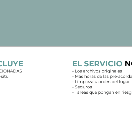
NCLUYE
EL SERVICIO
N
ECCIONADAS
- Los archivos originales
-situ
- Más horas de las pre-acord
- Limpieza u orden del lugar
- Seguros
- Tareas que pongan en riesg
IDEOS DE OB