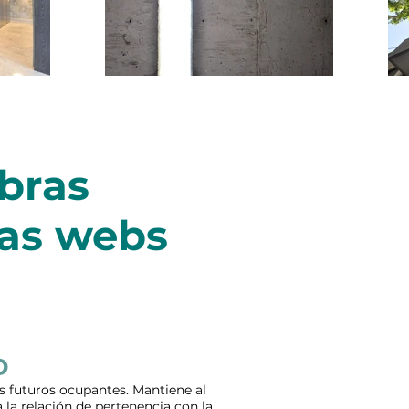
Obras
nas webs
D
s futuros ocupantes. Mantiene al
 la relación de pertenencia con la