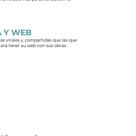
A Y WEB
ás virales y compartidas que las que
tará tener su web con sus obras
s y video