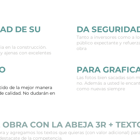
AD DE SU
DA SEGURIDA
Tanto a inversores como a lo
público expectante y refuerza
ia en la construcción.
obra
y ajenas con excelentes
LO
PARA GRAFIC
Las fotos bien sacadas son m
no. Además a usted le encan
rtido de la mejor manera
como nuevas siempre
 de calidad. No dudarán en
 OBRA CON LA ABEJA 3R + TEX
a y agregamos los textos que quieras (con valor adicional) par
destacate de la competencia.